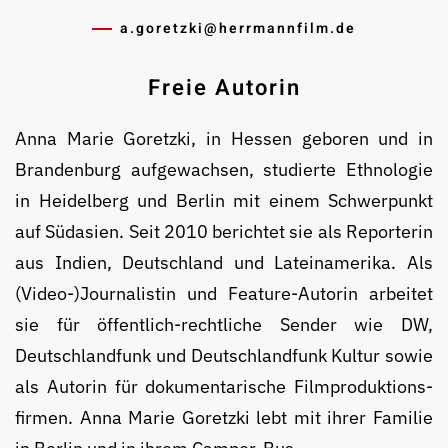
a.goretzki@­herrmannfilm.de
Freie Autorin
Anna Marie Goretzki, in Hessen geboren und in
Bran­den­burg auf­ge­wachsen, stu­dier­te Ethnologie
in Hei­del­berg und Berlin mit einem Schwerpunkt
auf Südasien. Seit 2010 berichtet sie als Reporterin
aus Indien, Deutsch­land und Lateinamerika. Als
(Video-)Jour­na­lis­tin und Feature-Au­to­rin arbeitet
sie für öffentlich-recht­liche Sender wie DW,
Deutschlandfunk und Deutsch­land­funk Kultur sowie
als Au­to­rin für dokumentarische Film­pro­duk­tions­
firmen. Anna Marie Goretzki lebt mit ihrer Familie