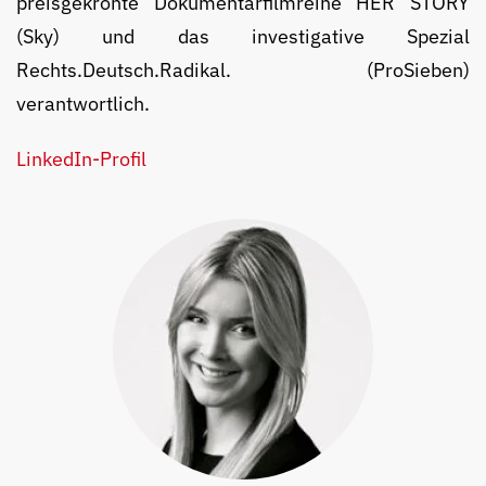
preis­gekrönte Doku­mentar­film­reihe HER STORY
(Sky) und das investi­gative Spezial
Rechts.Deutsch.Radikal. (ProSieben)
verantwortlich.
LinkedIn-Profil